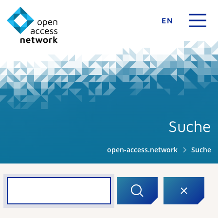
EN
Suche
open-access.network
Suche