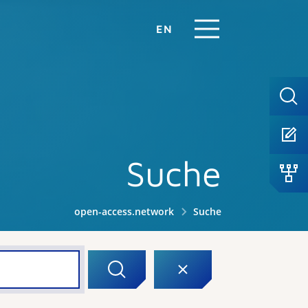
EN
Suche
open-access.network
Suche