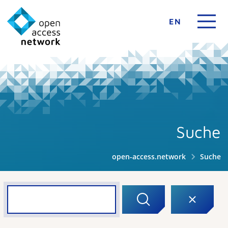
EN
Suche
open-access.network
Suche