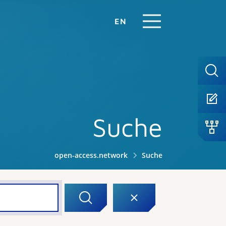
EN
Suche
open-access.network
Suche