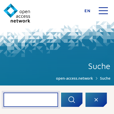
EN
Suche
open-access.network
Suche