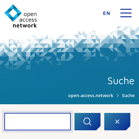
EN
Suche
open-access.network
Suche