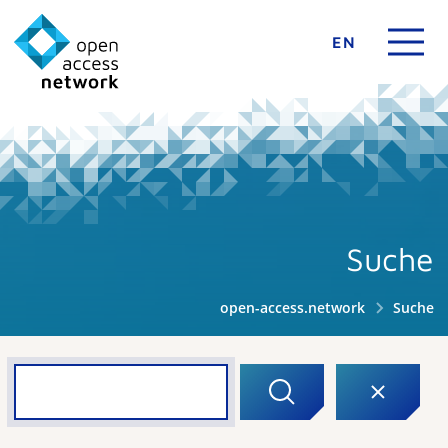
EN
Suche
open-access.network
Suche