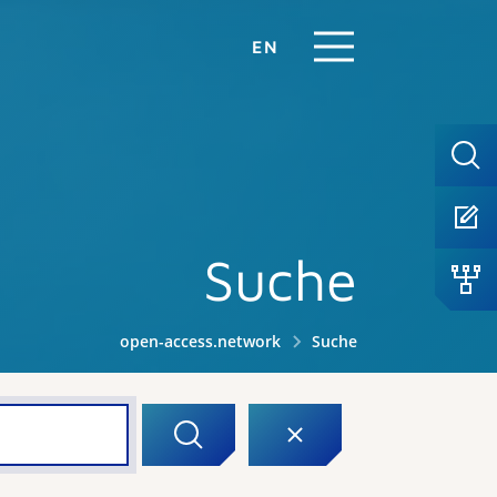
EN
Suche
open-access.network
Suche