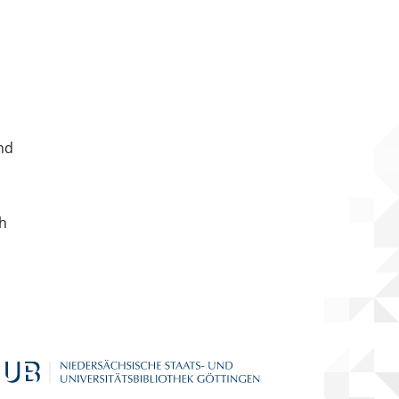
nd
ch