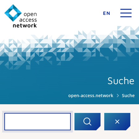
EN
Suche
open-access.network
Suche