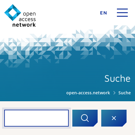
EN
Suche
open-access.network
Suche