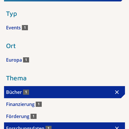
Typ
Events
1
Ort
Europa
1
Thema
Bücher
1
Finanzierung
1
Förderung
1
Forschungsdaten
1