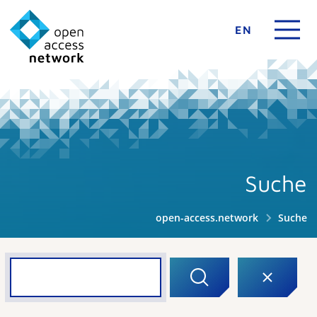
EN
Suche
open-access.network
Suche