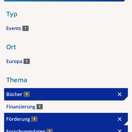
Typ
Events
1
Ort
Europa
1
Thema
Bücher
1
Finanzierung
1
Förderung
1
Forschungsdaten
1