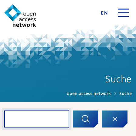
EN
Suche
open-access.network
Suche