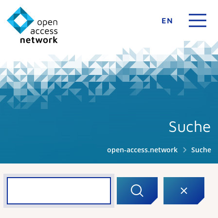
EN
Suche
open-access.network
Suche