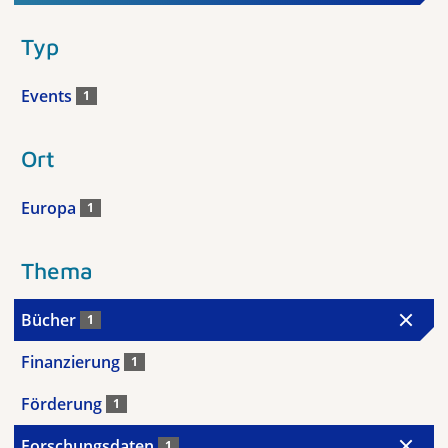
Typ
Events
1
Ort
Europa
1
Thema
Bücher
1
Finanzierung
1
Förderung
1
Forschungsdaten
1