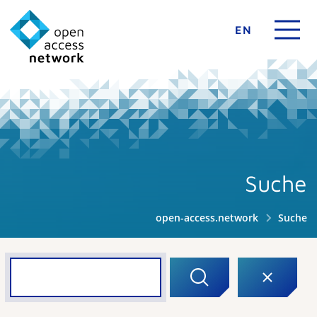
EN
Suche
open-access.network
Suche