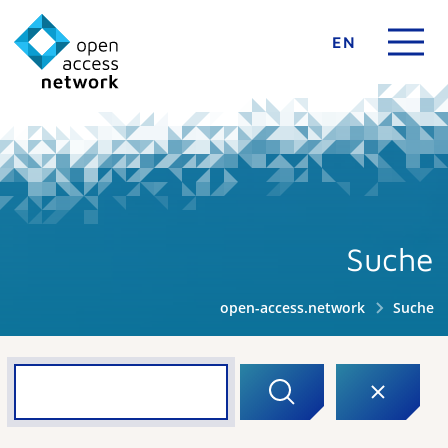
EN
Suche
open-access.network
Suche