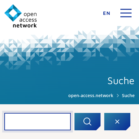
EN
Suche
open-access.network
Suche