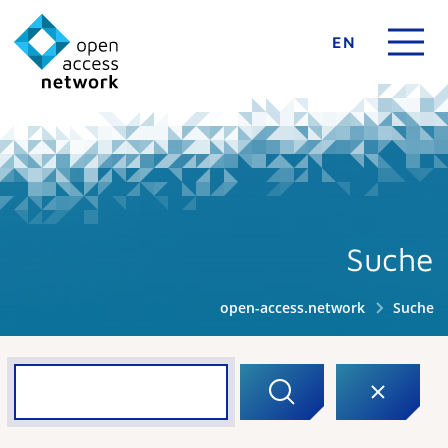
EN
Suche
open-access.network
Suche