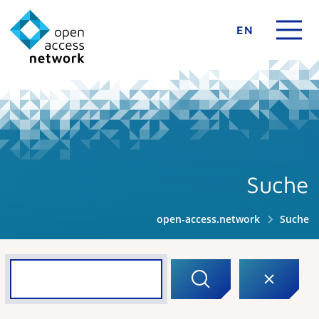
EN
Suche
open-access.network
Suche