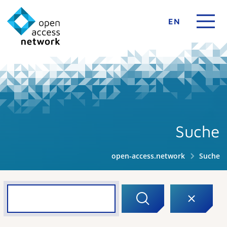
EN
Suche
open-access.network
Suche