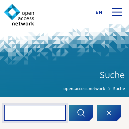
EN
Suche
open-access.network
Suche