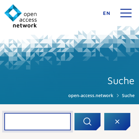
EN
Suche
open-access.network
Suche