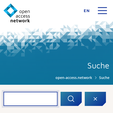
EN
Suche
open-access.network
Suche