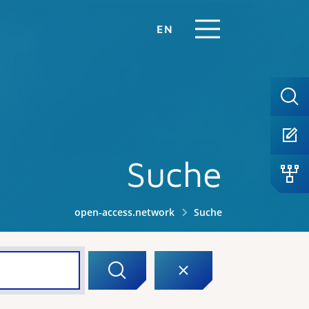
EN
Suche
open-access.network
Suche