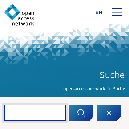
EN
Suche
open-access.network
Suche