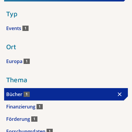
Typ
Events
1
Ort
Europa
1
Thema
Bücher
1
Finanzierung
1
Förderung
1
Forschungsdaten
1