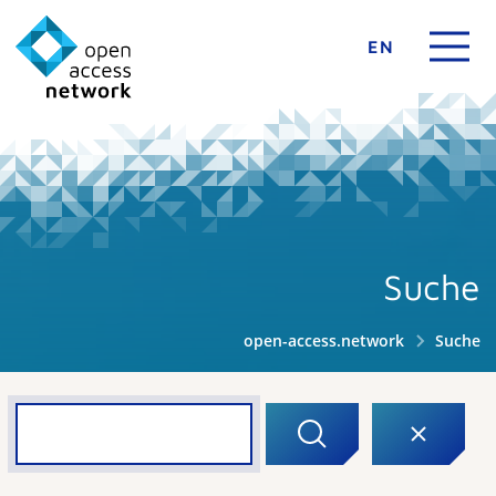
EN
Suche
open-access.network
Suche