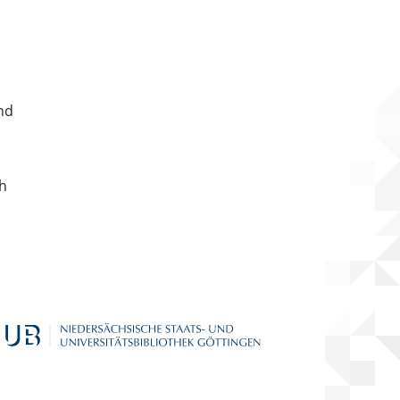
nd
ch