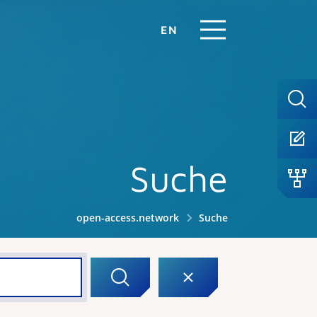
EN
Suche
open-access.network
Suche