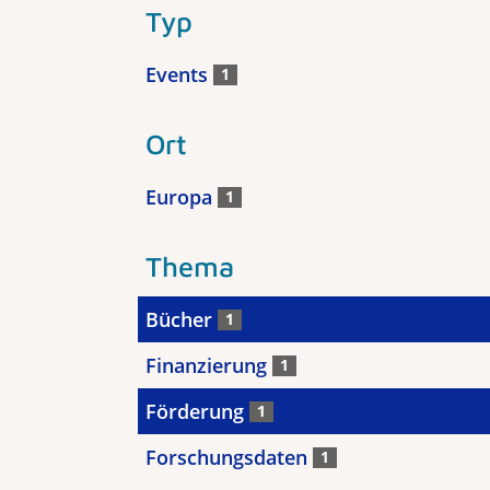
Typ
Events
1
Ort
Europa
1
Thema
Bücher
1
Finanzierung
1
Förderung
1
Forschungsdaten
1