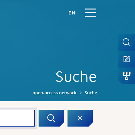
EN
Suche
open-access.network
Suche