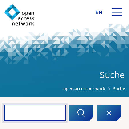
EN
Suche
open-access.network
Suche