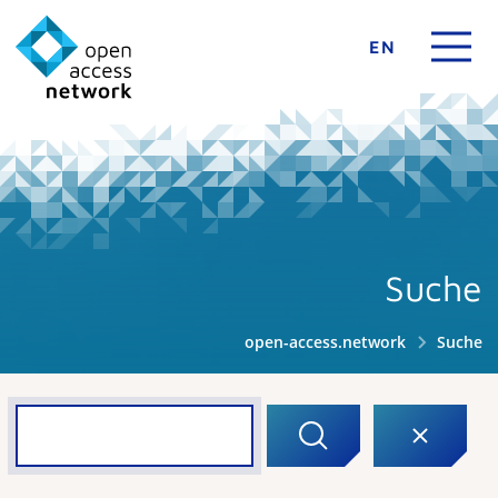
EN
Suche
open-access.network
Suche