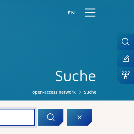
EN
Suche
open-access.network
Suche