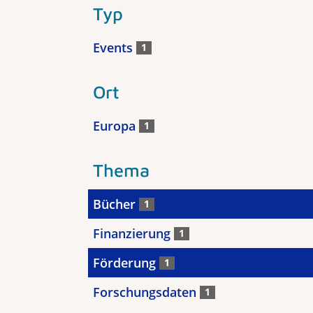
Typ
Events
1
Ort
Europa
1
Thema
Bücher
1
Finanzierung
1
Förderung
1
Forschungsdaten
1