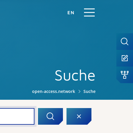
EN
Suche
open-access.network
Suche