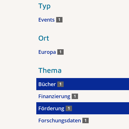
Typ
Events
1
Ort
Europa
1
Thema
Bücher
1
Finanzierung
1
Förderung
1
Forschungsdaten
1