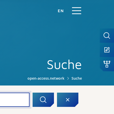
EN
Suche
open-access.network
Suche