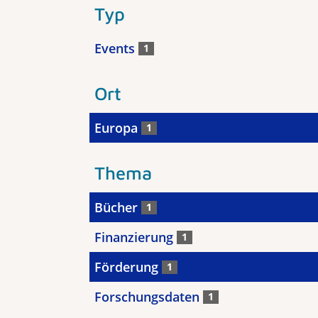
Typ
Events
1
Ort
Europa
1
Thema
Bücher
1
Finanzierung
1
Förderung
1
Forschungsdaten
1