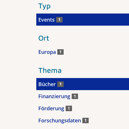
Typ
Events
1
Ort
Europa
1
Thema
Bücher
1
Finanzierung
1
Förderung
1
Forschungsdaten
1