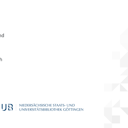
nd
ch