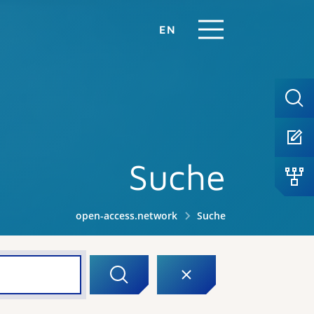
EN
Suche
open-access.network
Suche