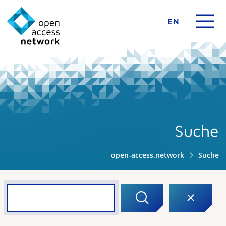
EN
Suche
open-access.network
Suche