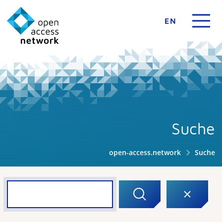
EN
Suche
open-access.network
Suche