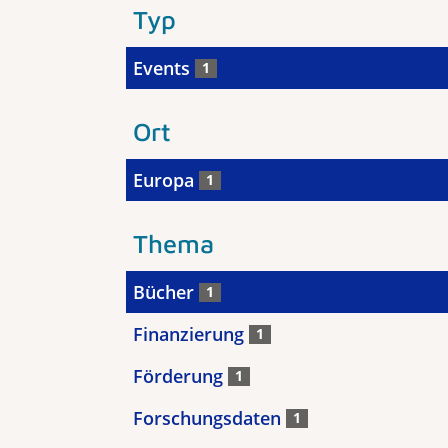
Typ
Events
1
Ort
Europa
1
Thema
Bücher
1
Finanzierung
1
Förderung
1
Forschungsdaten
1