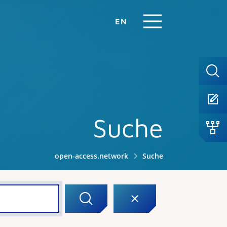
EN
Suche
open-access.network
Suche