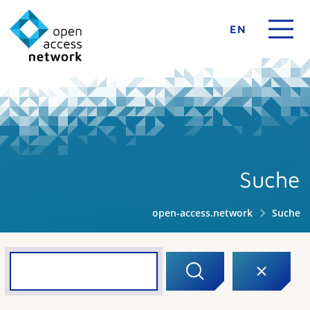
EN
Suche
open-access.network
Suche