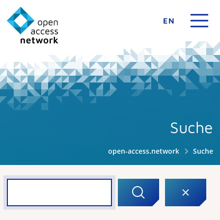
EN
Suche
open-access.network
Suche