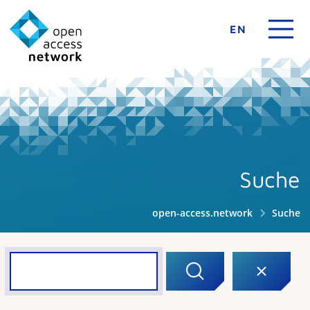
EN
Suche
open-access.network
Suche