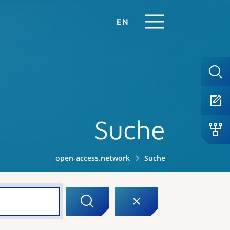
EN
Suche
open-access.network
Suche