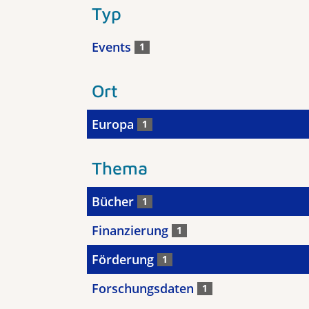
Typ
Events
1
Ort
Europa
1
Thema
Bücher
1
Finanzierung
1
Förderung
1
Forschungsdaten
1