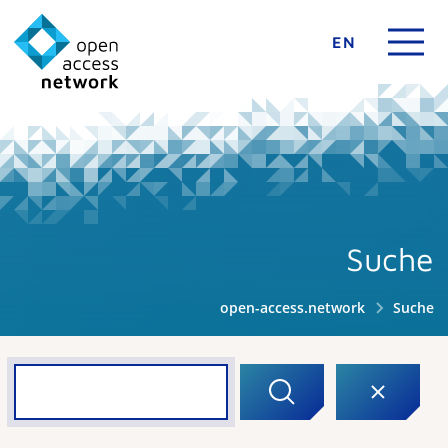
EN
Suche
open-access.network
Suche