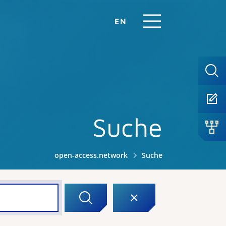
EN
Suche
open-access.network
Suche