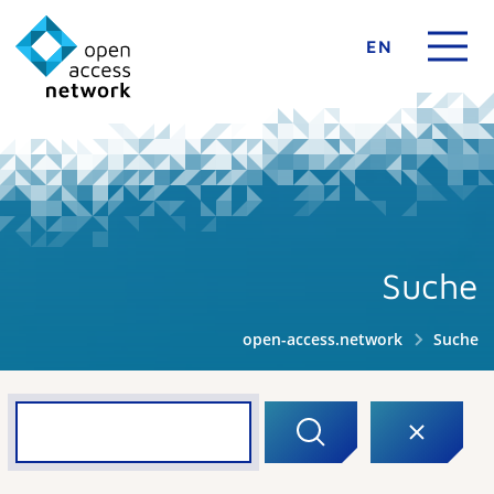
EN
Suche
open-access.network
Suche