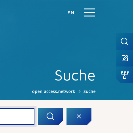
EN
Suche
open-access.network
Suche