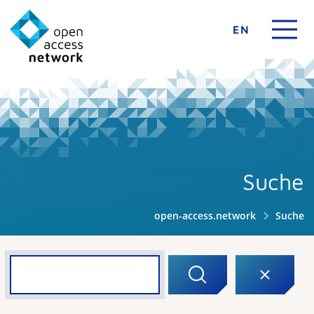
EN
Suche
open-access.network
Suche