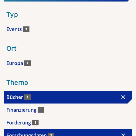
Typ
Events
1
Ort
Europa
1
Thema
Bücher
1
Finanzierung
1
Förderung
1
Forschungsdaten
1