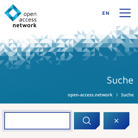
EN
Suche
open-access.network
Suche