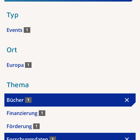
Typ
Events
1
Ort
Europa
1
Thema
Bücher
1
Finanzierung
1
Förderung
1
Forschungsdaten
1