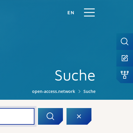
EN
Suche
open-access.network
Suche