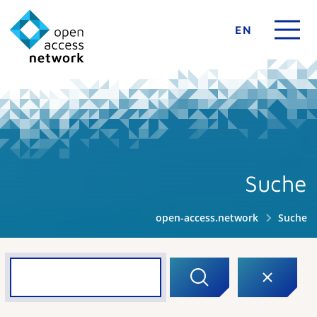
EN
Suche
open-access.network
Suche