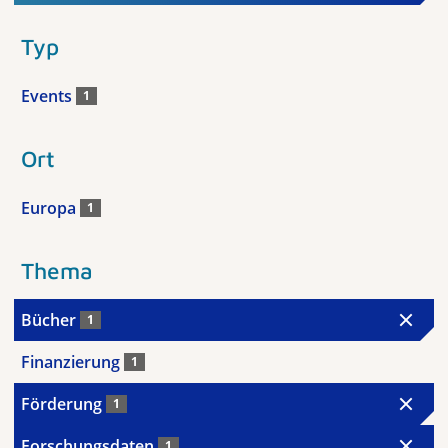
Typ
Events
1
Ort
Europa
1
Thema
Bücher
1
Finanzierung
1
Förderung
1
Forschungsdaten
1