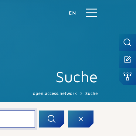
EN
Suche
open-access.network
Suche