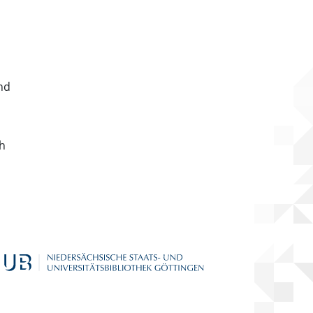
nd
ch