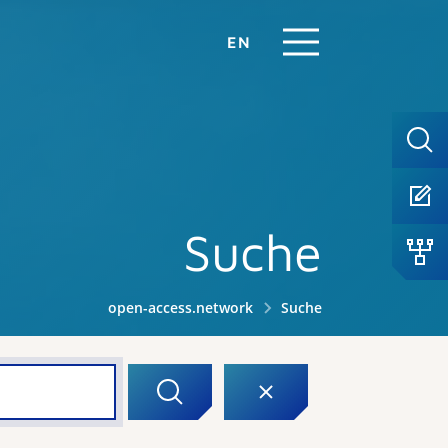
EN
Suche
open-access.network
Suche